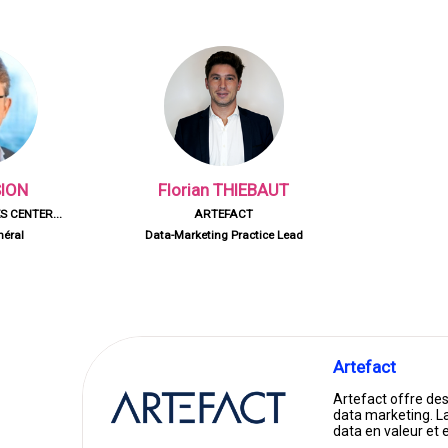
FT
SION
Florian
THIEBAUT
 CENTER...
ARTEFACT
néral
Data-Marketing Practice Lead
Artefact
Artefact offre des
data marketing. La
data en valeur et 