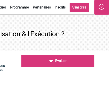
ueil
Programme
Partenaires
Inscrits
S'inscrire
sation & l'Exécution ?
Evaluer
ques
les