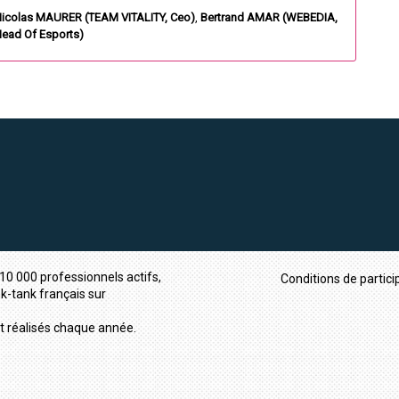
icolas
MAURER
(
TEAM VITALITY
,
Ceo
)
Bertrand
AMAR
(
WEBEDIA
,
ead Of Esports
)
10 000 professionnels actifs,
Conditions de partici
nk-tank français sur
t réalisés chaque année.