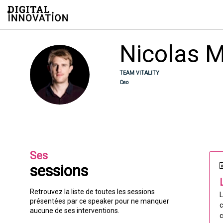
/*
Nicolas
M
NM
TEAM VITALITY
Ceo
Ses
sessions
Retrouvez la liste de toutes les sessions
L
présentées par ce speaker pour ne manquer
c
aucune de ses interventions.
c